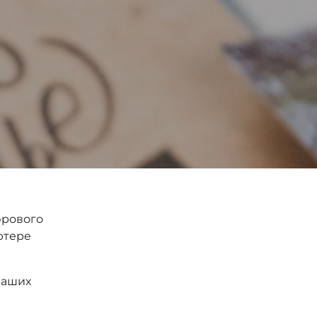
фрового
ютере
ваших