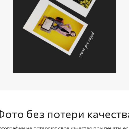
Фото без потери качеств
тографии не потеряют свое качество при печати, е