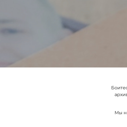
Боитес
архи
Мы н