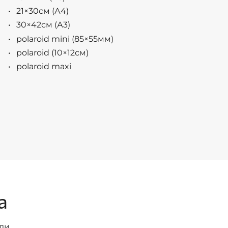
21×30см (А4)
30×42см (А3)
polaroid mini (85×55мм)
polaroid (10×12см)
polaroid maxi
а
сли