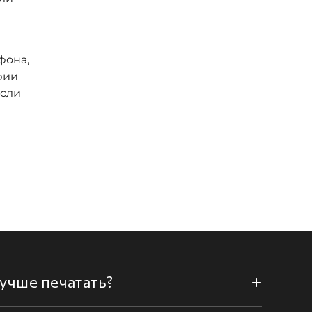
фона,
фии
если
лучше печатать?