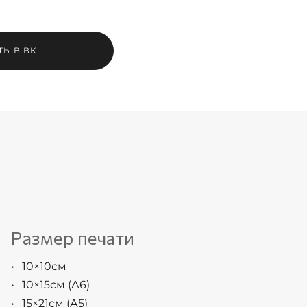
ТЬ В ВК
Размер печати
10×10см
10×15см (А6)
15×21см (А5)